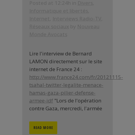
Posted at 12:24h
in
Divers
,
Informatique et libertés
,
Internet
,
Interviews Radio-TV
,
Réseaux sociaux
by
Nouveau
Monde Avocats
Lire l'interview de Bernard
LAMON directement sur le site
internet de France 24 :
http://www.france24.com/fr/20121115-
tsahal-twitter-legalite-menace-
hamas-gaza-pilier-defense-
armee-idf
"Lors de l'opération
contre Gaza, mercredi, l'armée
READ MORE