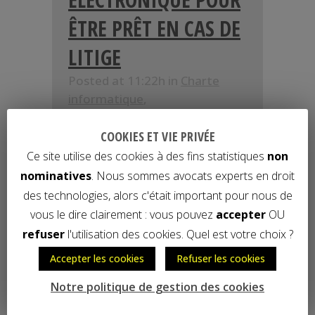
ÊTRE PRÊT EN CAS DE
LITIGE
Posted at 11:22h
in
Charte
informatique
,
Cybersurveillance
,
Informatique
,
Informatique et
COOKIES ET VIE PRIVÉE
libertés
,
Internet
by
Nouveau
Ce site utilise des cookies à des fins statistiques
non
Monde Avocats
nominatives
. Nous sommes avocats experts en droit
des technologies, alors c'était important pour nous de
«Lors d’un procès, un courriel
vous le dire clairement : vous pouvez
accepter
OU
peut valoir 10 millions de
refuser
l'utilisation des cookies. Quel est votre choix ?
dollars», lance B
ernard
Lamon, avocat spécialisé
Accepter les cookies
Refuser les cookies
dans les TIC
. Les courriers
Notre politique de gestion des cookies