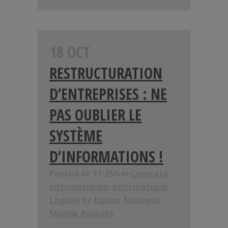
18 OCT
RESTRUCTURATION
D’ENTREPRISES : NE
PAS OUBLIER LE
SYSTÈME
D’INFORMATIONS !
Posted at 11:25h
in
Contrats
informatiques
,
Informatique
,
Logiciel
by
Equipe Nouveau
Monde Avocats