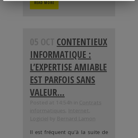
READ MORE
05 OCT
CONTENTIEUX
INFORMATIQUE :
L’EXPERTISE AMIABLE
EST PARFOIS SANS
VALEUR…
Posted at 14:54h
in
Contrats
informatiques
,
Internet
,
Logiciel
by
Bernard Lamon
Il est fréquent qu'à la suite de