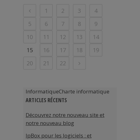
1
2
3
4
5
6
7
8
9
10
11
12
13
14
15
16
17
18
19
20
21
22
InformatiqueCharte informatique
ARTICLES RÉCENTS
Découvrez notre nouveau site et
notre nouveau blog
IpBox pour les logiciels : et