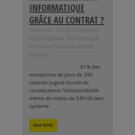
INFORMATIQUE
GRÂCE AU CONTRAT ?
Posted at 12:23h
in
Contrats
informatiques
,
Informatique
by
Equipe Nouveau Monde
Avocats
81% des
entreprises de plus de 200
salariés jugent lourde de
conséquence l’indisponibilité
même de moins de 24H de leur
système
READ MORE