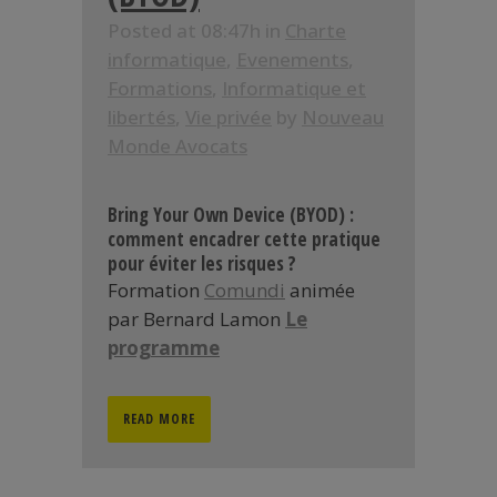
Posted at 08:47h
in
Charte
informatique
,
Evenements
,
Formations
,
Informatique et
libertés
,
Vie privée
by
Nouveau
Monde Avocats
Bring Your Own Device (BYOD) :
comment encadrer cette pratique
pour éviter les risques ?
Formation
Comundi
animée
par Bernard Lamon
Le
programme
READ MORE