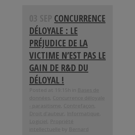
03 SEP
CONCURRENCE
DÉLOYALE : LE
PRÉJUDICE DE LA
VICTIME N’EST PAS LE
GAIN DE R&D DU
DÉLOYAL !
Posted at 19:15h
in
Bases de
données
,
Concurrence déloyale
- parasitisme
,
Contrefaçon
,
Droit d'auteur
,
Informatique
,
Logiciel
,
Propriété
intellectuelle
by
Bernard