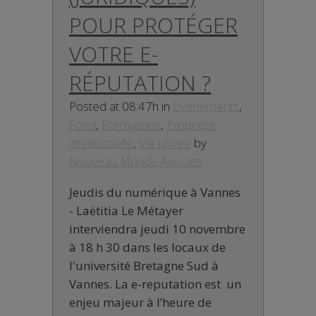
POUR PROTÉGER
VOTRE E-
RÉPUTATION ?
Posted at 08:47h
in
Evenements
,
Fond
,
Formations
,
Propriété
intellectuelle
,
Vie privée
by
Nouveau Monde Avocats
Jeudis du numérique à Vannes
- Laëtitia Le Métayer
interviendra jeudi 10 novembre
à 18 h 30 dans les locaux de
l'université Bretagne Sud à
Vannes. La e-reputation est un
enjeu majeur à l’heure de