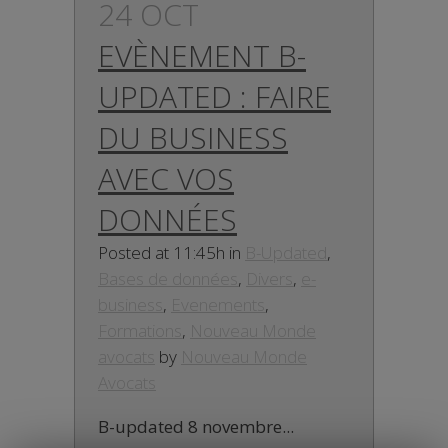
24 OCT
EVÈNEMENT B-
UPDATED : FAIRE
DU BUSINESS
AVEC VOS
DONNÉES
Posted at 11:45h
in
B-Updated
,
Bases de données
,
Divers
,
e-
business
,
Evenements
,
Formations
,
Nouveau Monde
avocats
by
Nouveau Monde
Avocats
B-updated 8 novembre...