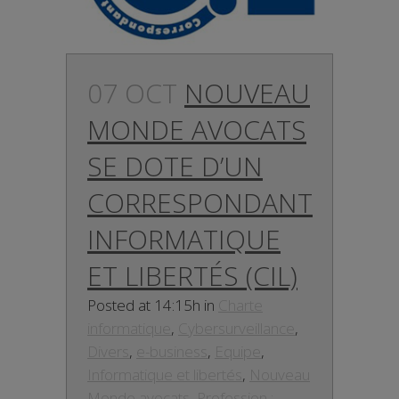
07 OCT
NOUVEAU
MONDE AVOCATS
SE DOTE D’UN
CORRESPONDANT
INFORMATIQUE
ET LIBERTÉS (CIL)
Posted at 14:15h
in
Charte
informatique
,
Cybersurveillance
,
Divers
,
e-business
,
Equipe
,
Informatique et libertés
,
Nouveau
Monde avocats
,
Profession :