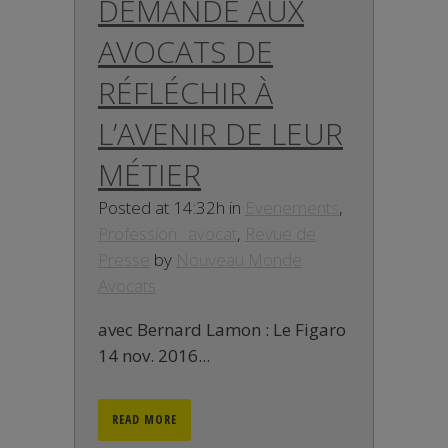
DEMANDE AUX
AVOCATS DE
RÉFLÉCHIR À
L’AVENIR DE LEUR
MÉTIER
Posted at 14:32h
in
Evenements
,
Profession : avocat
,
Revue de
Presse
by
Nouveau Monde
Avocats
avec Bernard Lamon : Le Figaro
14 nov. 2016...
READ MORE