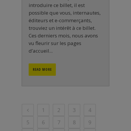
introduire ce billet, il est
possible que vous, internautes,
éditeurs et e-commerçants,
trouviez un intérêt à ce billet.
Ces derniers mois, nous avons
vu fleurir sur les pages
d’accueil...
READ MORE
1
2
3
4
5
6
7
8
9