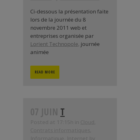
Ci-dessous la présentation faite
lors de la journée du 8
novembre 2011 web et
entreprises organisée par
Lorient Technopole,
journée
animée
READ MORE
07 JUIN
T
Posted at 17:15h
in
Cloud
,
Contrats informatiques
,
Informatique
,
Internet
by