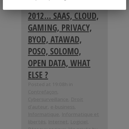
28 DÉC
DE 2011 À
2012… SAAS, CLOUD,
GAMING, PRIVACY,
BYOD, ATAWAD,
POSO, SOLOMO,
OPEN DATA, WHAT
ELSE ?
Posted at 19:08h
in
Contrefaçon
,
Cybersurveillance
,
Droit
d'auteur
,
e-business
,
Informatique
,
Informatique et
libertés
,
Internet
,
Logiciel
,