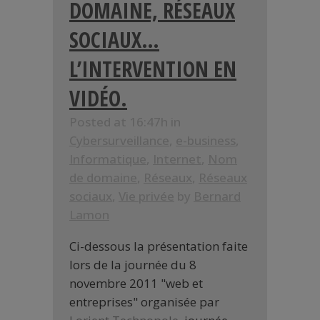
DOMAINE, RÉSEAUX
SOCIAUX…
L’INTERVENTION EN
VIDÉO.
Posted at 16:47h
in
Cybersurveillance
,
e-business
,
Informatique
,
Internet
,
Nom
de domaine
,
Réseaux
,
Réseaux
sociaux
,
Vie privée
by
Bernard
Lamon
Ci-dessous la présentation faite
lors de la journée du 8
novembre 2011 "web et
entreprises" organisée par