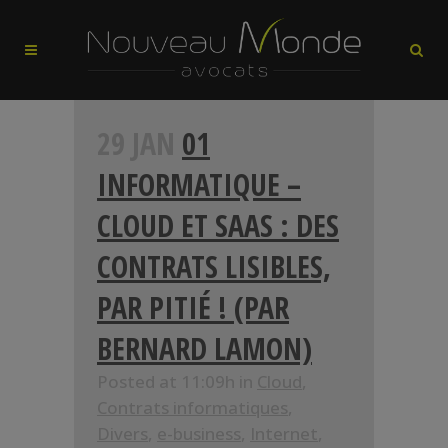
29 JAN
01
INFORMATIQUE –
CLOUD ET SAAS : DES
CONTRATS LISIBLES,
PAR PITIÉ ! (PAR
BERNARD LAMON)
Posted at 11:09h
in
Cloud
,
Contrats informatiques
,
Divers
,
e-business
,
Internet
,