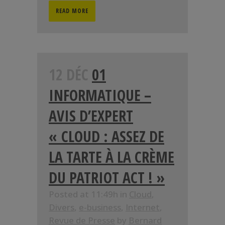
READ MORE
12 DÉC
01
INFORMATIQUE –
AVIS D’EXPERT
« CLOUD : ASSEZ DE
LA TARTE À LA CRÈME
DU PATRIOT ACT ! »
Posted at 11:49h
in
Cloud
,
Divers
,
e-business
,
Internet
,
Revue de Presse
by
Bernard