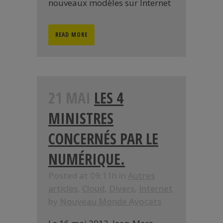
nouveaux modèles sur Internet
READ MORE
21 MAI
LES 4
MINISTRES
CONCERNÉS PAR LE
NUMÉRIQUE.
Posted at 09:11h
in
Autres
articles
,
Cloud
,
Divers
,
Internet
by
Nouveau Monde Avocats