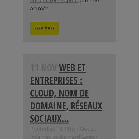
Lorient Technopole
, journée
animée
READ MORE
11 NOV
WEB ET
ENTREPRISES :
CLOUD, NOM DE
DOMAINE, RÉSEAUX
SOCIAUX…
Posted at 13:31h
in
Cloud
,
Internet
by
Bernard Lamon