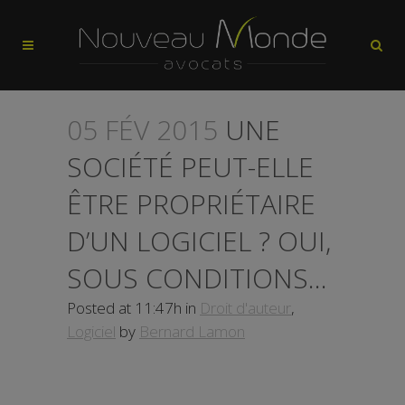
05 FÉV 2015
UNE
SOCIÉTÉ PEUT-ELLE
ÊTRE PROPRIÉTAIRE
D’UN LOGICIEL ? OUI,
SOUS CONDITIONS…
Posted at 11:47h
in
Droit d'auteur
,
Logiciel
by
Bernard Lamon