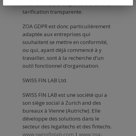
international, et disponible avec une
tarification transparente.
ZOA GDPR est donc particulièrement
adaptée aux entreprises qui
souhaitent se mettre en conformité,
ou qui, ayant déjà commencé à y
travailler, sont à la recherche d’un
outil fonctionnel d’organisation.
SWISS FIN LAB Ltd.
SWISS FIN LAB est une société qui a
son siège social à Zurich and des
bureaux à Vienne (Autriche). Elle
développe des solutions dans le
secteur des legaltechs et des fintechs.
www.swissfinlab.com
|
www.zoa-