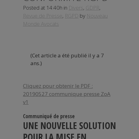
Posted at 14:40h
in
Divers
,
GDPR
,
Revue de Presse
,
RGPD
by
Nouveau
Monde Avocats
(Cet article a été publié il y a 7
ans.)
Cliquez pour obtenir le PDF :
20190527 communique presse ZoA
v1
Communiqué de presse
UNE NOUVELLE SOLUTION
POUR LA MISE EN