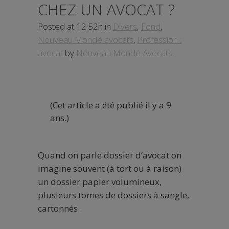
CHEZ UN AVOCAT ?
Posted at 12:52h
in
Divers
,
Fond
,
Nouveau Monde avocats
,
Profession :
avocat
by
Nouveau Monde Avocats
(Cet article a été publié il y a 9
ans.)
Quand on parle dossier d’avocat on
imagine souvent (à tort ou à raison)
un dossier papier volumineux,
plusieurs tomes de dossiers
à sangle,
cartonnés.