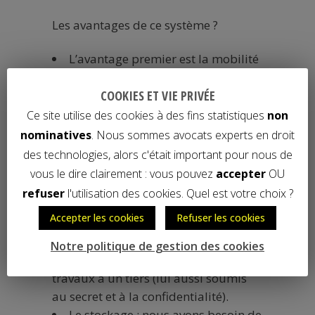
Les avantages de ce système ?
L’avantage premier est la mobilité
! Nous pouvons travailler de la
COOKIES ET VIE PRIVÉE
maison, d’un espace de coworking, de
chez les clients… tous les dossiers
Ce site utilise des cookies à des fins statistiques
non
sont accessibles en quelques clics !
nominatives
. Nous sommes avocats experts en droit
Un gain de temps : pas besoin
des technologies, alors c'était important pour nous de
d’imprimer, de classer…
vous le dire clairement : vous pouvez
accepter
OU
Un gain financier : nous avons des
refuser
l'utilisation des cookies. Quel est votre choix ?
coûts de reprographie très réduits,
Accepter les cookies
Refuser les cookies
nous avons surtout besoin d’un bon
scan. Et lorsque le volume à scanner
Notre politique de gestion des cookies
est trop important ? nous confions les
travaux à un tiers (lui aussi soumis
au secret et à la confidentialité).
Le stockage : nous avons besoin de