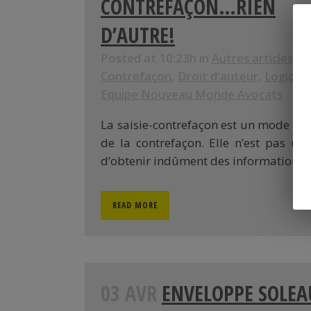
CONTREFAÇON…RIEN
D’AUTRE!
Posted at 10:23h
in
Autres articles
,
B
Contrefaçon
,
Droit d'auteur
,
Logiciel
Equipe Nouveau Monde Avocats
La saisie-contrefaçon est un mode de
de la contrefaçon. Elle n’est pas u
d’obtenir indûment des informations s
READ MORE
03 AVR
ENVELOPPE SOLEA