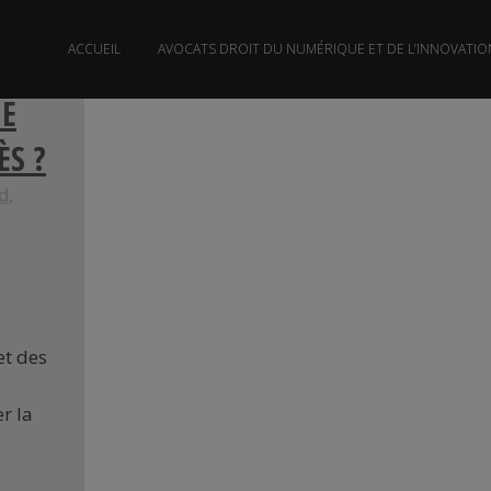
ACCUEIL
AVOCATS DROIT DU NUMÉRIQUE ET DE L’INNOVATIO
NE
ÈS ?
d
,
et des
r la