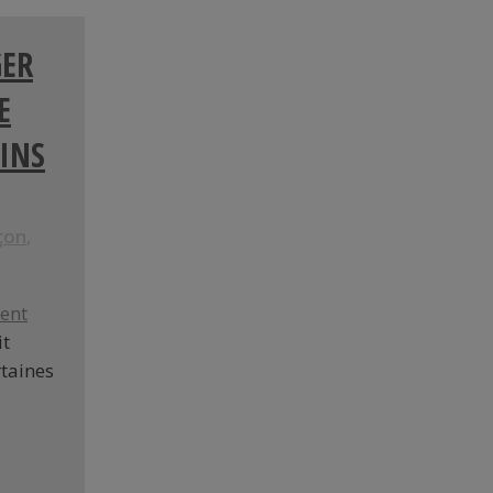
ER
E
SINS
çon
,
ent
it
rtaines