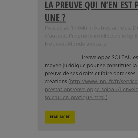
LA PREUVE QUI N’EN EST 
UNE ?
Posted at 17:04h
in
Autres articles
,
D
d'auteur
,
Propriété intellectuelle
by
E
NouveauMonde avocats
L’enveloppe SOLEAU es
moyen juridique pour se constituer la
preuve de ses droits et faire dater ses
créations (
http://www.inpi.fr/fr/service
prestations/enveloppe-soleau/l-envel
soleau-en-pratique.html
).
READ MORE