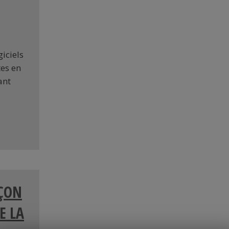
iciels
tes en
ant
AÇON
E LA