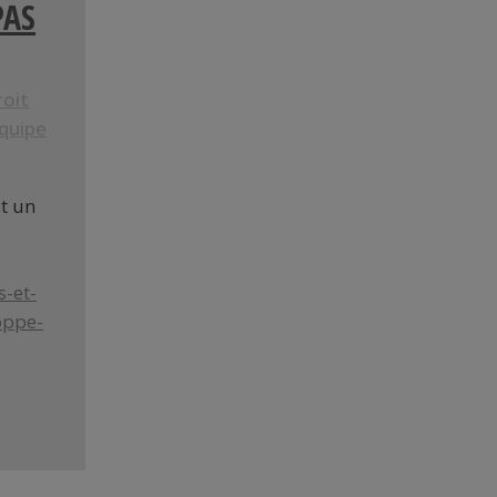
PAS
roit
quipe
t un
s-et-
oppe-