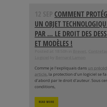
12 SEP
COMMENT PROTÉG
UN OBJET TECHNOLOGIQU
PAR … LE DROIT DES DES
ET MODÈLES !
Posted at 18:50h
in
Brevet
,
Contrefa
Logiciel
by
Bernard Lamon
Comme je l'expliquais dans
un précéd
article
, la protection d'un logiciel se fa
d'abord par le droit d'auteur. Sous ce
conditions,
READ MORE