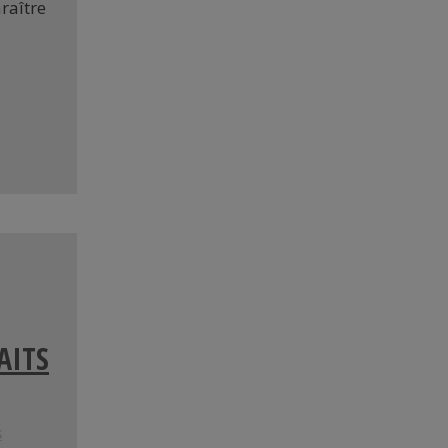
raître
AITS
s