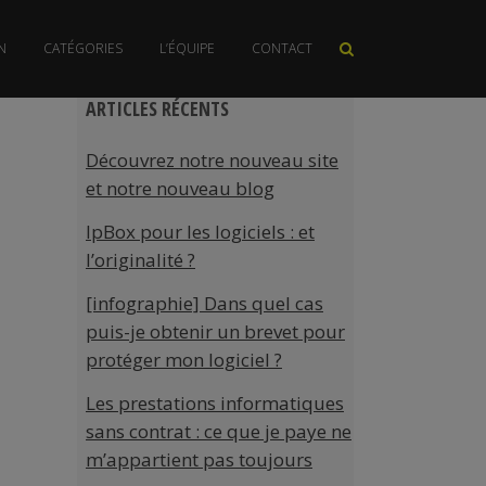
N
CATÉGORIES
L’ÉQUIPE
CONTACT
contrefaçonBrevet
ARTICLES RÉCENTS
Découvrez notre nouveau site
et notre nouveau blog
IpBox pour les logiciels : et
l’originalité ?
[infographie] Dans quel cas
puis-je obtenir un brevet pour
protéger mon logiciel ?
Les prestations informatiques
sans contrat : ce que je paye ne
m’appartient pas toujours