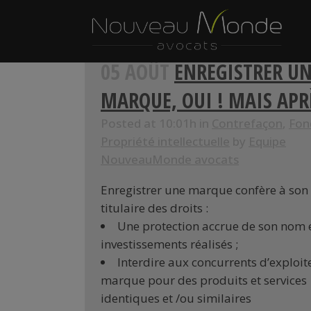
05 AOÛT
ENREGISTRER U
MARQUE, OUI ! MAIS APR
Posted at 10:01h
in
Contrefaçon
,
Fon
Propriété intellectuelle
by
Equipe
NouveauMonde avocats
Enregistrer une marque confère à son
titulaire des droits :
Une protection accrue de son nom 
investissements réalisés ;
Interdire aux concurrents d’exploite
marque pour des produits et services
identiques et /ou similaires