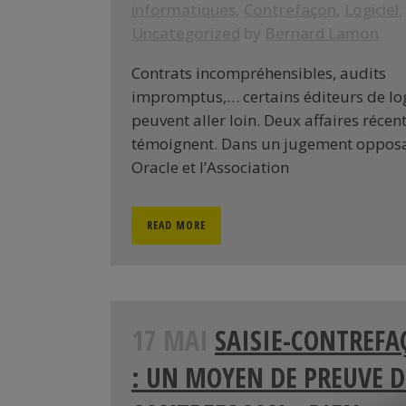
informatiques
,
Contrefaçon
,
Logiciel
,
Uncategorized
by
Bernard Lamon
Contrats incompréhensibles, audits
impromptus,… certains éditeurs de log
peuvent aller loin. Deux affaires récen
témoignent. Dans un jugement oppos
Oracle et l’Association
READ MORE
17 MAI
SAISIE-CONTREF
: UN MOYEN DE PREUVE D