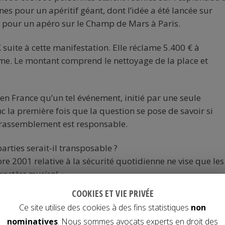
nnes pour
un apéritif géant, dont l’idée a été lancée sur
é pour un apéro sur le Champ de Mars à Paris.
X suite à cette manifestation. Elle réclame 5.400 € à
nyme. Le montant comprend le nettoyage de la place et
 en France qu’un tel événement, initié par une seule
 la première fois que la question se pose de savoir si
u rassemblement est responsable.
arties serait-il transposable ?
bre 2001 relative à la sécurité quotidienne ne vise que les
ractère musical. »
COOKIES ET VIE PRIVÉE
festif, n’avait en revanche aucun caractère musical.
Ce site utilise des cookies à des fins statistiques
non
nominatives
. Nous sommes avocats experts en droit des
er ?