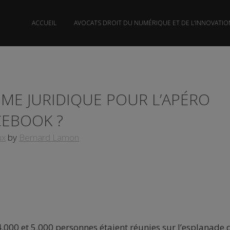
ACCUEIL
AVOCATS DROIT DU NUMÉRIQUE ET DE L’INNOVATIO
ME JURIDIQUE POUR L’APÉRO
CEBOOK ?
ux
by
Bernard Lamon
4.000 et 5.000 personnes étaient réunies sur l’esplanade 