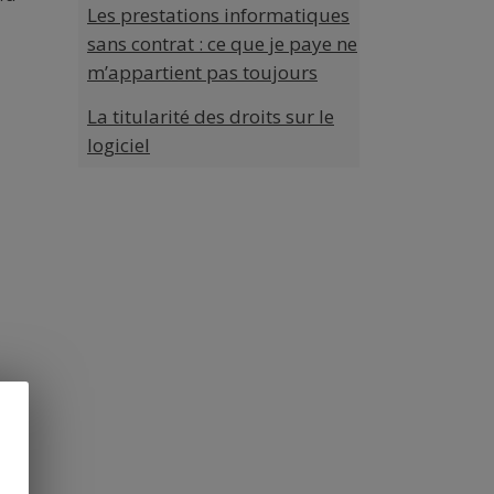
Les prestations informatiques
sans contrat : ce que je paye ne
m’appartient pas toujours
La titularité des droits sur le
logiciel