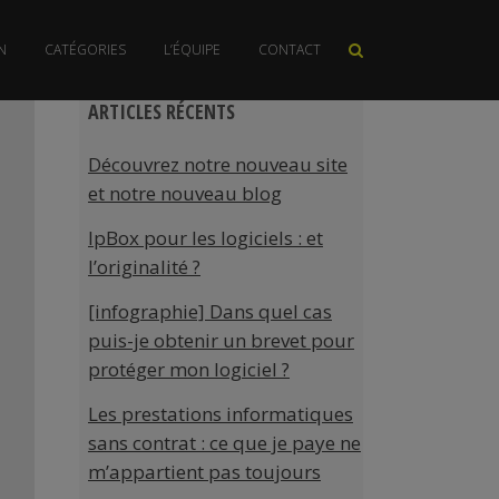
N
CATÉGORIES
L’ÉQUIPE
CONTACT
B-UpdatedB-Updated
ARTICLES RÉCENTS
Découvrez notre nouveau site
et notre nouveau blog
IpBox pour les logiciels : et
l’originalité ?
[infographie] Dans quel cas
puis-je obtenir un brevet pour
protéger mon logiciel ?
Les prestations informatiques
sans contrat : ce que je paye ne
m’appartient pas toujours