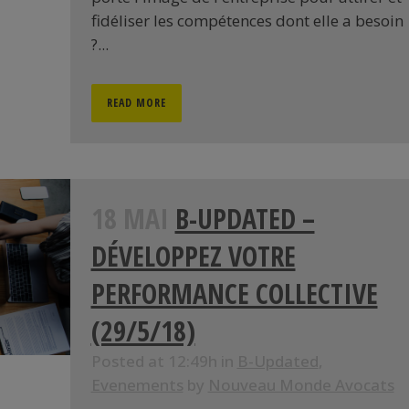
fidéliser les compétences dont elle a besoin
?...
READ MORE
18 MAI
B-UPDATED –
DÉVELOPPEZ VOTRE
PERFORMANCE COLLECTIVE
(29/5/18)
Posted at 12:49h
in
B-Updated
,
Evenements
by
Nouveau Monde Avocats