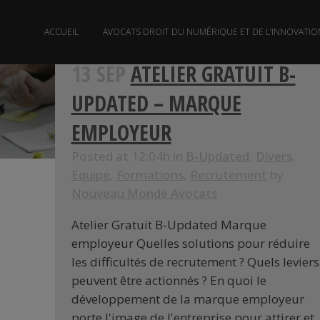
ACCUEIL
AVOCATS DROIT DU NUMÉRIQUE ET DE L’INNOVATIO
13 SEP
ATELIER GRATUIT B-
UPDATED – MARQUE
EMPLOYEUR
Posted at 12:04h
in
B-Updated
,
Divers
,
Equipe
,
Formations
,
Recrutement
by
Nouveau Monde Avocats
Atelier Gratuit B-Updated Marque
employeur Quelles solutions pour réduire
les difficultés de recrutement ? Quels leviers
peuvent être actionnés ? En quoi le
développement de la marque employeur
porte l'image de l'entreprise pour attirer et