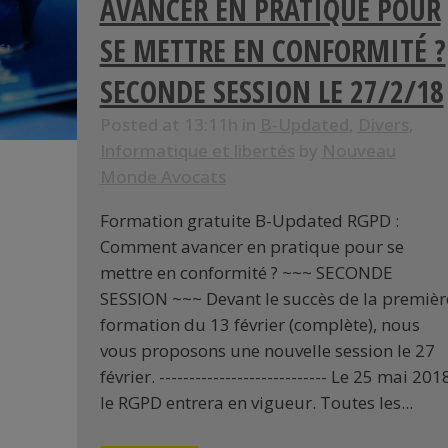
AVANCER EN PRATIQUE POUR
SE METTRE EN CONFORMITÉ ?
SECONDE SESSION LE 27/2/18
Posted at 13:11h
in
B-Updated
,
Divers
,
Informatique et libertés
by
Nouveau
Monde Avocats
Formation gratuite B-Updated RGPD :
Comment avancer en pratique pour se
mettre en conformité ? ~~~ SECONDE
SESSION ~~~ Devant le succès de la premièr
formation du 13 février (complète), nous
vous proposons une nouvelle session le 27
février. ---------------------------- Le 25 mai 201
le RGPD entrera en vigueur. Toutes les...