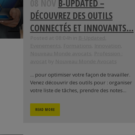
08 NOV
B-UPDATED –
DÉCOUVREZ DES OUTILS
CONNECTÉS ET INNOVANTS…
Posted at 08:04h
in
B-Updated
,
Evenements
,
Formations
,
Innovation
,
Nouveau Monde avocats
,
Profession :
avocat
by
Nouveau Monde Avocats
... pour optimiser votre façon de travailler.
Venez découvrir des outils pour : organiser
votre liste de tâches, prendre des notes...
READ MORE