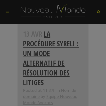
13 AVR
LA
PROCÉDURE SYRELI :
UN MODE
ALTERNATIF DE
RÉSOLUTION DES
LITIGES
Posted at 11:37h
in
Nom de
domaine
by
Equipe Nouveau
Monde Avocats