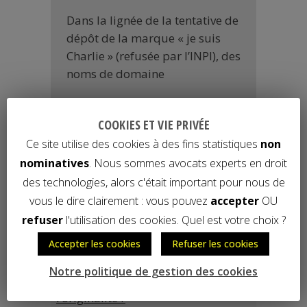
Dans la lignée de la tentative de
dépôt de la marque « je suis
Charlie » (refusée par l’INPI), des
noms de domaine
READ MORE
COOKIES ET VIE PRIVÉE
Ce site utilise des cookies à des fins statistiques
non
nominatives
. Nous sommes avocats experts en droit
des technologies, alors c'était important pour nous de
SYRELINom de domaine
vous le dire clairement : vous pouvez
accepter
OU
ARTICLES RÉCENTS
refuser
l'utilisation des cookies. Quel est votre choix ?
Découvrez notre nouveau site et
Accepter les cookies
Refuser les cookies
notre nouveau blog
Notre politique de gestion des cookies
IpBox pour les logiciels : et
l’originalité ?