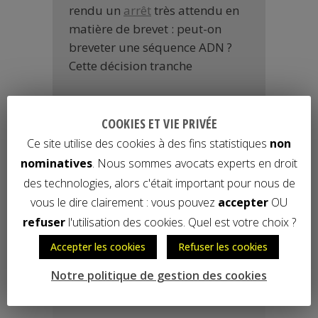
rendu un
arrêt
très attendu en
matière de brevet : peut-on
breveter une séquence ADN ?
Cette décision tranche
READ MORE
COOKIES ET VIE PRIVÉE
Ce site utilise des cookies à des fins statistiques
non
nominatives
. Nous sommes avocats experts en droit
ADNBrevet
des technologies, alors c'était important pour nous de
ARTICLES RÉCENTS
vous le dire clairement : vous pouvez
accepter
OU
refuser
l'utilisation des cookies. Quel est votre choix ?
Découvrez notre nouveau site et
Accepter les cookies
Refuser les cookies
notre nouveau blog
Notre politique de gestion des cookies
IpBox pour les logiciels : et
l’originalité ?