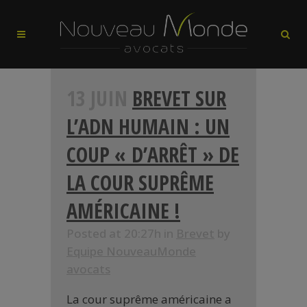
13 JUIN
BREVET SUR
L’ADN HUMAIN : UN
COUP « D’ARRÊT » DE
LA COUR SUPRÊME
AMÉRICAINE !
Posted at 20:27h
in
Brevet
by
Equipe NouveauMonde
avocats
La cour suprême américaine a