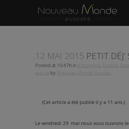
12 MAI 2015
PETIT DÉJ’
Posted at 10:47h
in
e-business
,
Equipe
,
Eve
avocat
by
Nouveau Monde Avocats
(Cet article a été publié il y a 11 ans.)
Le vendredi 29 mai nous vous ouvrons le