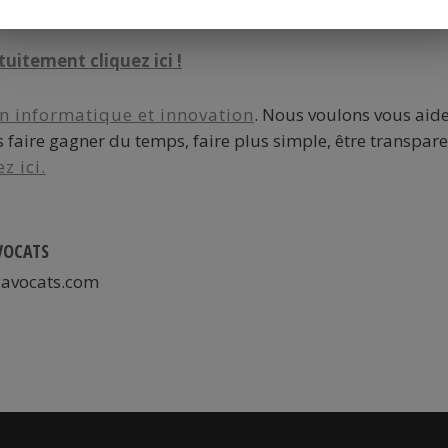
tuitement cliquez ici !
n informatique et innovation
. Nous voulons vous aide
 faire gagner du temps, faire plus simple, être transpar
z ici.
VOCATS
avocats.com