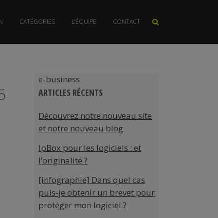
N
CATÉGORIES
L’ÉQUIPE
CONTACT
e-business
5
ARTICLES RÉCENTS
Découvrez notre nouveau site
et notre nouveau blog
IpBox pour les logiciels : et
l’originalité ?
[infographie] Dans quel cas
puis-je obtenir un brevet pour
protéger mon logiciel ?