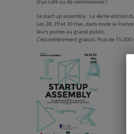
d’un café ou de viennoiseries !
Le start
up assembly : La 4ème édition du 
Les 28, 29 et 30 mai, dans toute la Franc
leurs portes au grand public.
C’est entièrement gratuit. Plus de 15.000 