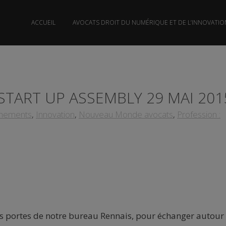
ACCUEIL
AVOCATS DROIT DU NUMÉRIQUE ET DE L’INNOVATIO
 START UP ASSEMBLY 29 MAI 201
nements
,
Innovation
,
Nouveau Monde avocats
,
Profession :
s portes de notre bureau Rennais, pour échanger autour