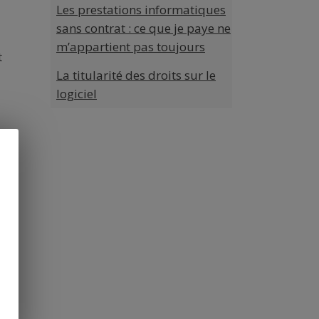
Les prestations informatiques
sans contrat : ce que je paye ne
m’appartient pas toujours
t
La titularité des droits sur le
logiciel