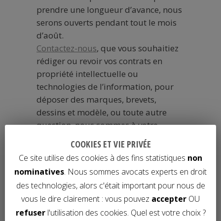
prendre une longueur d’avance, nous
serons ouverts pendant tout le mois
d’août.
Contactez-nous
, que vous souhaitiez
rédiger ou revoir vos contrats en
propriété intellectuelle ou
technologies de l’information, pour
déposer des marques, brevets,
dessins et modèle, ou toute autre
question, nous sommes à votre
disposition.
COOKIES ET VIE PRIVÉE
Bel été à toutes et à tous.
Ce site utilise des cookies à des fins statistiques
non
L’équipe de Nouveau Monde Avocats
nominatives
. Nous sommes avocats experts en droit
des technologies, alors c'était important pour nous de
EN SAVOIR PLUS :
Nous sommes
vous le dire clairement : vous pouvez
accepter
OU
avocats en informatique et
refuser
l'utilisation des cookies. Quel est votre choix ?
innovation
. Nous voulons vous aider