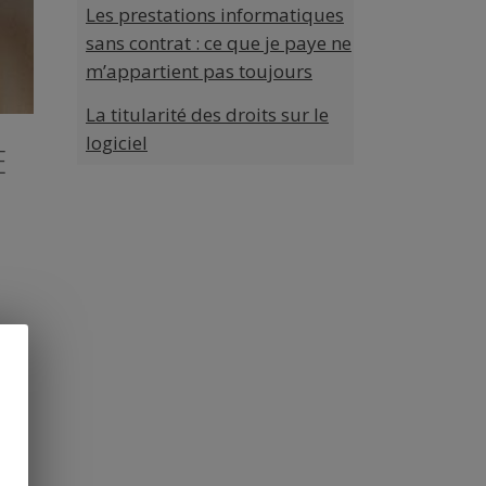
Les prestations informatiques
sans contrat : ce que je paye ne
m’appartient pas toujours
La titularité des droits sur le
logiciel
E
si