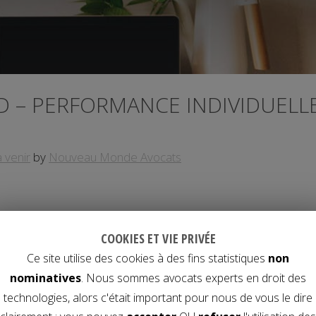
 – PERFORMANCE INDIVIDUELL
 venir
by
Nouveau Monde Avocats
COOKIES ET VIE PRIVÉE
Ce site utilise des cookies à des fins statistiques
non
nominatives
. Nous sommes avocats experts en droit des
 performance individuelle en entreprise n’a de sens que 
technologies, alors c'était important pour nous de vous le dire